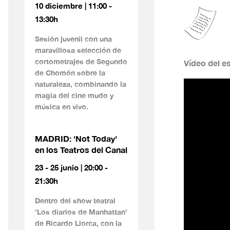
10 diciembre | 11:00 -
13:30h
Sesión juvenil con una
maravillosa selección de
cortometrajes de Segundo
Vídeo del e
de Chomón sobre la
naturaleza, combinando la
magia del cine mudo y
música en vivo.
MADRID: 'Not Today'
en los Teatros del Canal
23 - 25 junio | 20:00 -
21:30h
Dentro del show teatral
'Los diarios de Manhattan'
de Ricardo Llorca, con la