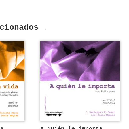
cionados
da
A quién le importa