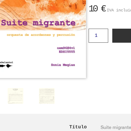
10
€
IVA inclui
Suite
migrante
(orq.
acordeones)
cantidad
Título
Suite migrant