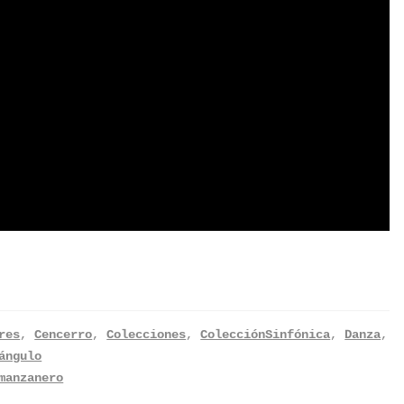
res
,
Cencerro
,
Colecciones
,
ColecciónSinfónica
,
Danza
,
ángulo
manzanero