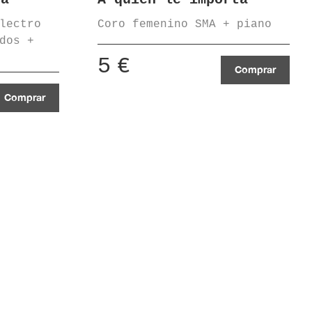
lectro
Coro femenino SMA + piano
dos +
5
€
Comprar
Comprar