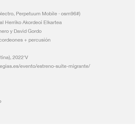
 plectro, Perpetuum Mobile · osm96#)
l Herriko Akordeoi Elkartea
ero y David Gordo
cordeones + percusión
tina), 2022'V
egias.es/evento/estreno-suite-migrante/
o