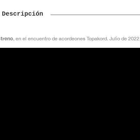
Descripción
streno
, en el encuentro de acordeones Topakord. Julio de 2022