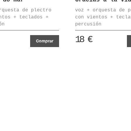
rquesta de plectro
voz + orquesta de p
ntos + teclados +
con vientos + tecla
ón
percusión
18
€
Comprar