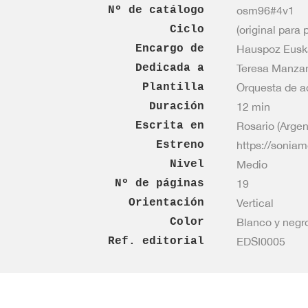
Nº de catálogo
osm96#4v1
Ciclo
(original para
Encargo de
Hauspoz Euska
Dedicada a
Teresa Manzan
Plantilla
Orquesta de a
Duración
12 min
Escrita en
Rosario (Argen
Estreno
https://soniam
Nivel
Medio
Nº de páginas
19
Orientación
Vertical
Color
Blanco y negr
Ref. editorial
EDSI0005