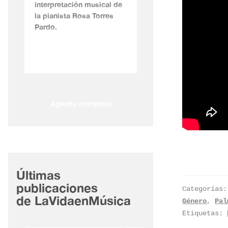
interpretación musical de
la pianista Rosa Torres
Pardo.
Agenda completa
Últimas
publicaciones
Categorías
de LaVidaenMúsica
Género
,
Pal
Etiquetas: