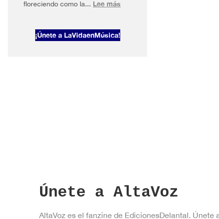
:
Lee más
floreciendo como la...
AltaVoz
2026#1
¡Únete a LaVidaenMúsica!
Primavera
en
Nueva
York
Únete a AltaVoz
AltaVoz es el fanzine de EdicionesDelantal. Únete 