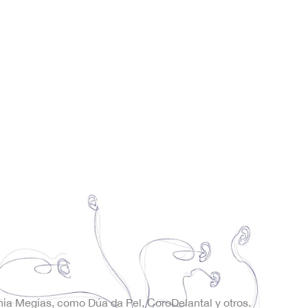
onia Megías, como Dúa da Pel, CoroDelantal y otros.