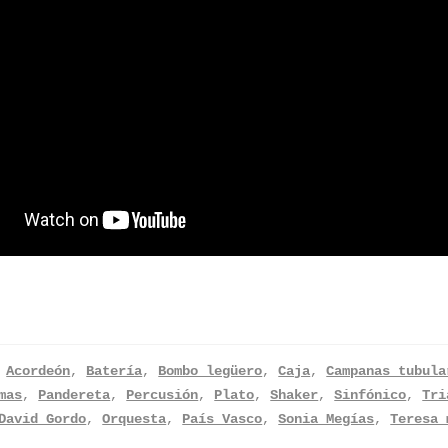
:
Acordeón
,
Batería
,
Bombo legüero
,
Caja
,
Campanas tubula
mas
,
Pandereta
,
Percusión
,
Plato
,
Shaker
,
Sinfónico
,
Tri
David Gordo
,
Orquesta
,
País Vasco
,
Sonia Megías
,
Teresa 