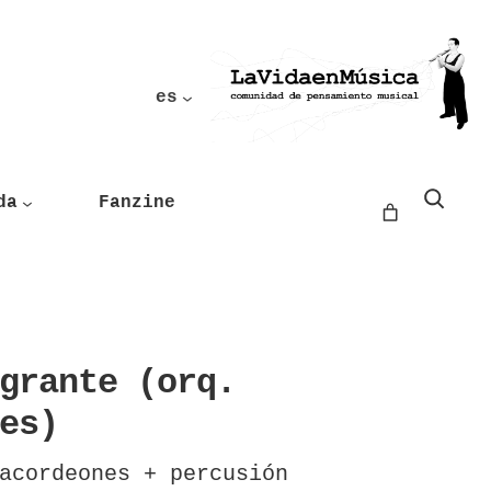
es
Buscar
da
Fanzine
grante (orq.
es)
acordeones + percusión