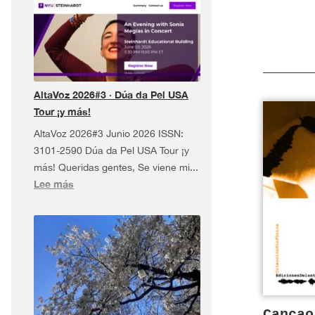
AltaVoz 2026#3 · Dúa da Pel USA
Tour ¡y más!
AltaVoz 2026#3 Junio 2026 ISSN:
3101-2590 Dúa da Pel USA Tour ¡y
más! Queridas gentes, Se viene mi...
:
Lee más
AltaVoz
2026#3
·
Dúa
da
Pel
USA
Cançao