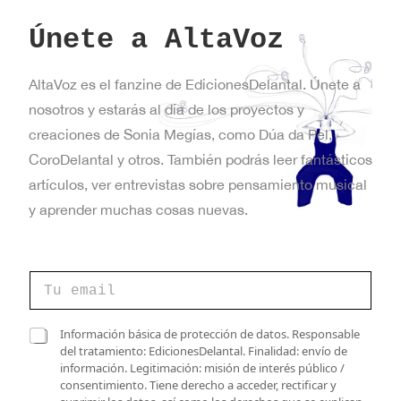
Únete a AltaVoz
AltaVoz es el fanzine de EdicionesDelantal. Únete a
nosotros y estarás al día de los proyectos y
creaciones de Sonia Megías, como Dúa da Pel,
CoroDelantal y otros. También podrás leer fantásticos
artículos, ver entrevistas sobre pensamiento musical
y aprender muchas cosas nuevas.
C
o
r
r
v
C
Información básica de protección de datos. Responsable
e
e
a
del tratamiento: EdicionesDelantal. Finalidad: envío de
o
r
s
información. Legitimación: misión de interés público /
e
i
i
consentimiento. Tiene derecho a acceder, rectificar y
l
f