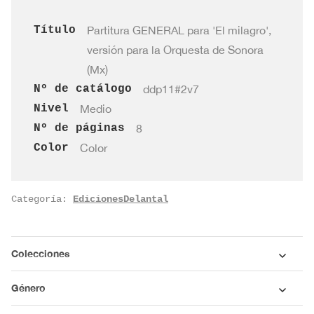
ddp11#2v7
cantidad
Título
Partitura GENERAL para 'El milagro',
versión para la Orquesta de Sonora
(Mx)
Nº de catálogo
ddp11#2v7
Nivel
Medio
Nº de páginas
8
Color
Color
Categoría:
EdicionesDelantal
Colecciones
Género