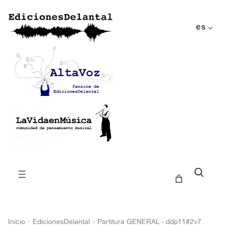
es
Buscar
Inicio
EdicionesDelantal
Partitura GENERAL · ddp11#2v7