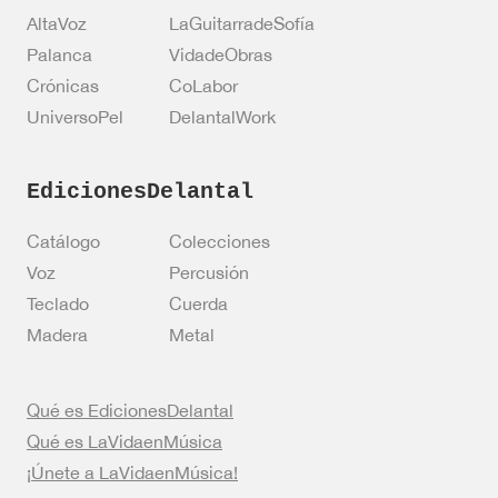
o
AltaVoz
LaGuitarradeSofía
Palanca
VidadeObras
Crónicas
CoLabor
UniversoPel
DelantalWork
EdicionesDelantal
Catálogo
Colecciones
Voz
Percusión
Teclado
Cuerda
Madera
Metal
Qué es EdicionesDelantal
Qué es LaVidaenMúsica
¡Únete a LaVidaenMúsica!