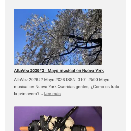
AltaVoz
2026#3
·
Dúa
da
Pel
USA
Tour
¡y
más!
AltaVoz 2026#2 · Mayo musical en Nueva York
AltaVoz 2026#2 Mayo 2026 ISSN: 3101-2590 Mayo
musical en Nueva York Queridas gentes, ¿Cómo os trata
:
Lee más
la primavera?...
AltaVoz
2026#2
·
Mayo
musical