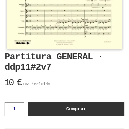
Partitura GENERAL ·
ddp11#2v7
10
€
IVA incluido
Partitura
Comprar
GENERAL
·