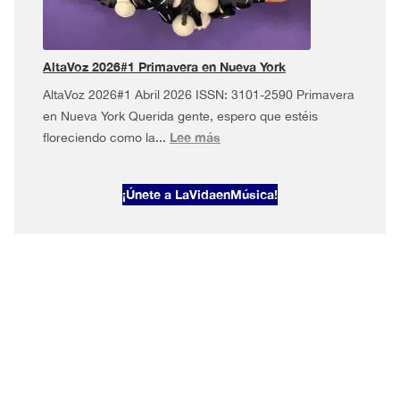
en
Nueva
York
AltaVoz 2026#1 Primavera en Nueva York
AltaVoz 2026#1 Abril 2026 ISSN: 3101-2590 Primavera
en Nueva York Querida gente, espero que estéis
:
Lee más
floreciendo como la...
AltaVoz
2026#1
¡Únete a LaVidaenMúsica!
Primavera
en
Nueva
York