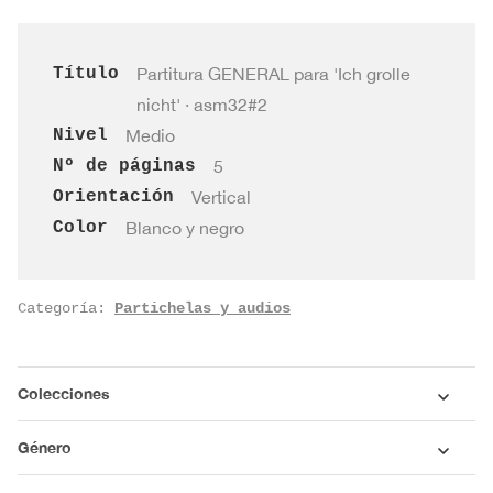
asm32#2
cantidad
Título
Partitura GENERAL para 'Ich grolle
nicht' · asm32#2
Nivel
Medio
Nº de páginas
5
Orientación
Vertical
Color
Blanco y negro
Categoría:
Partichelas y audios
Colecciones
Género