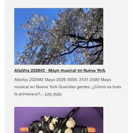
AltaVoz
2026#3
·
Dúa
da
Pel
USA
Tour
¡y
más!
AltaVoz 2026#2 · Mayo musical en Nueva York
AltaVoz 2026#2 Mayo 2026 ISSN: 3101-2590 Mayo
musical en Nueva York Queridas gentes, ¿Cómo os trata
:
Lee más
la primavera?...
AltaVoz
2026#2
·
Mayo
musical