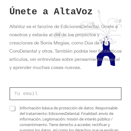
Únete a AltaVoz
AltaVoz es el fanzine de EdicionesDelantal. Únete a
nosotros y estarás al día de los proyectos y
creaciones de Sonia Megías, como Dúa da Pel,
CoroDelantal y otros. También podrás leer fantásticos
artículos, ver entrevistas sobre pensamiento musical
y aprender muchas cosas nuevas.
C
o
r
r
C
C
Información básica de protección de datos. Responsable
e
o
a
del tratamiento: EdicionesDelantal. Finalidad: envío de
o
r
s
información. Legitimación: misión de interés público /
e
r
i
consentimiento. Tiene derecho a acceder, rectificar y
l
e
l
suprimir los datos, así como los derechos que se explican