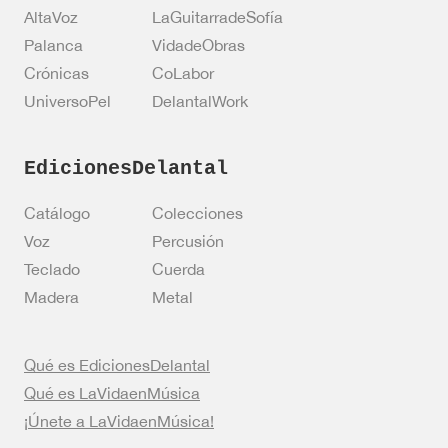
AltaVoz
LaGuitarradeSofía
Palanca
VidadeObras
Crónicas
CoLabor
UniversoPel
DelantalWork
EdicionesDelantal
Catálogo
Colecciones
Voz
Percusión
Teclado
Cuerda
Madera
Metal
Qué es EdicionesDelantal
Qué es LaVidaenMúsica
¡Únete a LaVidaenMúsica!