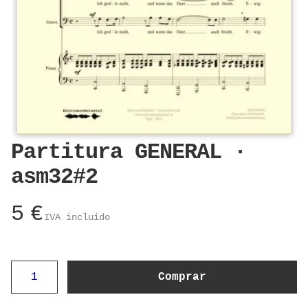
Partitura GENERAL ·
asm32#2
5
€
IVA incluido
Partitura
Comprar
GENERAL
·