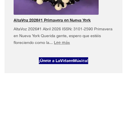
en
Nueva
York
AltaVoz 2026#1 Primavera en Nueva York
AltaVoz 2026#1 Abril 2026 ISSN: 3101-2590 Primavera
en Nueva York Querida gente, espero que estéis
:
Lee más
floreciendo como la...
AltaVoz
2026#1
¡Únete a LaVidaenMúsica!
Primavera
en
Nueva
York