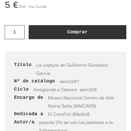
5
€
IVA incluido
La
Comprar
captura
de
Guillermo
González
Título
La captura de Guillermo González
García
García
cantidad
Nº de catálogo
asm33#1
Ciclo
Arreglando a Debord · asm33#
Encargo de
Museo Nacional Centro de Arte
Reina Sofía (MNCARS)
Dedicada a
El CoroFón (Madrid)
Autor/a
popular (Ya se van los pastores a la
Extremadura)