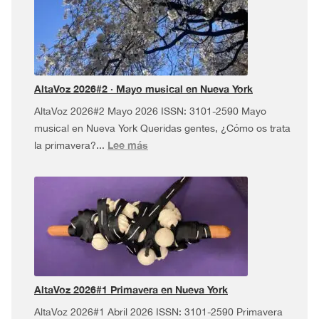
Pel
USA
Tour
¡y
más!
AltaVoz 2026#2 · Mayo musical en Nueva York
AltaVoz 2026#2 Mayo 2026 ISSN: 3101-2590 Mayo
musical en Nueva York Queridas gentes, ¿Cómo os trata
:
Lee más
la primavera?...
AltaVoz
2026#2
·
Mayo
musical
en
Nueva
York
AltaVoz 2026#1 Primavera en Nueva York
AltaVoz 2026#1 Abril 2026 ISSN: 3101-2590 Primavera