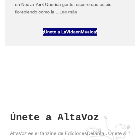
en Nueva York Querida gente, espero que estéis
:
Lee más
floreciendo como la...
AltaVoz
2026#1
¡Únete a LaVidaenMúsica!
Primavera
en
Nueva
York
Únete a AltaVoz
AltaVoz es el fanzine de EdicionesDelantal. Únete a