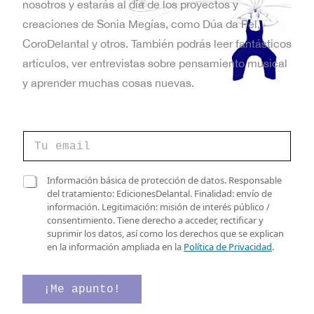
nosotros y estarás al día de los proyectos y
creaciones de Sonia Megías, como Dúa da Pel,
CoroDelantal y otros. También podrás leer fantásticos
artículos, ver entrevistas sobre pensamiento musical
y aprender muchas cosas nuevas.
C
o
r
r
C
C
Información básica de protección de datos. Responsable
e
o
a
del tratamiento: EdicionesDelantal. Finalidad: envío de
o
r
s
información. Legitimación: misión de interés público /
e
r
i
consentimiento. Tiene derecho a acceder, rectificar y
l
e
l
suprimir los datos, así como los derechos que se explican
e
o
l
en la información ampliada en la
Política de Privacidad
.
c
*
a
t
C
s
r
o
d
¡Me apunto!
ó
r
e
n
r
v