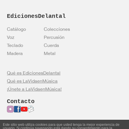
EdicionesDelantal
Catálogo
Colecciones
Voz
Percusión
Teclado
Cuerda
Madera
Metal
Qué es EdicionesDelantal
Qué es LaVidaenMúsica
¡Únete a LaVidaenMúsica!
Contacto
Este sitio web utiliza cookies para que usted tenga la mejor experiencia de
usuario. Si continúa navegando está dando su consentimiento para la