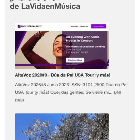
de LaVidaenMúsica
AltaVoz 2026#3 · Dúa da Pel USA Tour ¡y más!
AltaVoz 2026#3 Junio 2026 ISSN: 3101-2590 Dúa da Pel
Lee
USA Tour ¡y más! Queridas gentes, Se viene mi...
:
más
AltaVoz
2026#3
·
Dúa
da