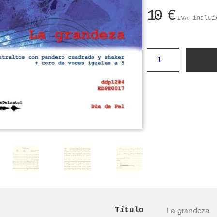
10
€
IVA inclui
La
grandeza
cantidad
Título
La grandeza