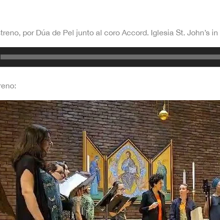
treno, por Dúa de Pel junto al coro Accord. Iglesia St. John’s in
reno: