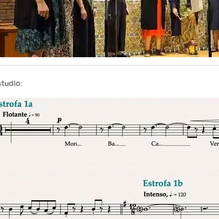
studio
: