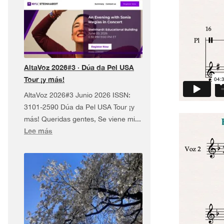
AltaVoz 2026#3 · Dúa da Pel USA
Tour ¡y más!
AltaVoz 2026#3 Junio 2026 ISSN:
3101-2590 Dúa da Pel USA Tour ¡y
más! Queridas gentes, Se viene mi...
:
Lee más
AltaVoz
2026#3
·
Dúa
da
Pel
USA