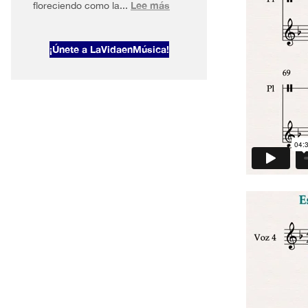
:
Lee más
floreciendo como la...
AltaVoz
2026#1
¡Únete a LaVidaenMúsica!
Primavera
en
Nueva
York