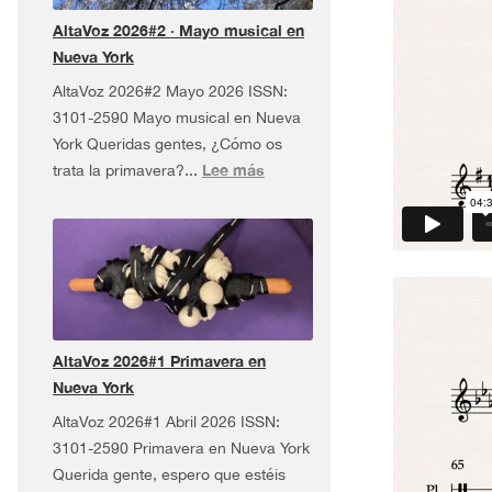
Tour
AltaVoz 2026#2 · Mayo musical en
¡y
Nueva York
más!
AltaVoz 2026#2 Mayo 2026 ISSN:
3101-2590 Mayo musical en Nueva
York Queridas gentes, ¿Cómo os
:
Lee más
trata la primavera?...
AltaVoz
2026#2
·
Mayo
musical
en
Nueva
AltaVoz 2026#1 Primavera en
York
Nueva York
AltaVoz 2026#1 Abril 2026 ISSN:
3101-2590 Primavera en Nueva York
Querida gente, espero que estéis