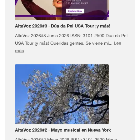
AltaVoz 2026#3 · Dúa da Pel USA Tour ¡y más!
AltaVoz 2026#3 Junio 2026 ISSN: 3101-2590 Dúa da Pel
Lee
USA Tour ¡y más! Queridas gentes, Se viene mi...
:
más
AltaVoz
2026#3
·
Dúa
da
Pel
USA
Tour
¡y
más!
AltaVoz 2026#2 · Mayo musical en Nueva York
AltaVoz 2026#2 Mayo 2026 ISSN: 3101-2590 Mayo