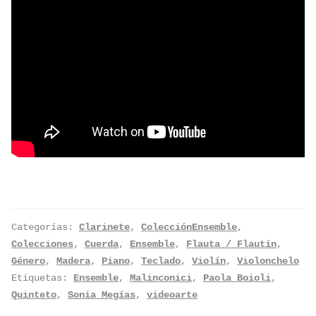
Categorías:
Clarinete
,
ColecciónEnsemble
,
Colecciones
,
Cuerda
,
Ensemble
,
Flauta / Flautín
,
Género
,
Madera
,
Piano
,
Teclado
,
Violín
,
Violonchelo
Etiquetas:
Ensemble
,
Malinconici
,
Paola Boioli
,
Quinteto
,
Sonia Megías
,
videoarte