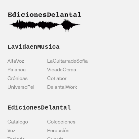
ó
i
n
ó
n
*
LaVidaenMusica
AltaVoz
LaGuitarradeSofía
Palanca
VidadeObras
Crónicas
CoLabor
UniversoPel
DelantalWork
EdicionesDelantal
Catálogo
Colecciones
Voz
Percusión