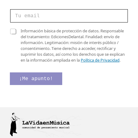
C
o
r
r
*
C
Información básica de protección de datos. Responsable
e
C
a
del tratamiento: EdicionesDelantal. Finalidad: envío de
o
a
s
información. Legitimación: misión de interés público /
e
s
i
consentimiento. Tiene derecho a acceder, rectificar y
l
i
l
suprimir los datos, así como los derechos que se explican
e
l
l
en la información ampliada en la
Política de Privacidad
.
c
l
a
t
a
s
r
s
d
¡Me apunto!
ó
v
e
n
e
v
i
r
e
c
i
r
o
f
i
*
i
f
c
i
a
c
c
a
i
c