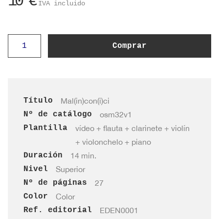
10
€
IVA incluido
Mal(in)con(i)ci
Comprar
cantidad
Título
Mal(in)con(i)ci
Nº de catálogo
osm32v1
Plantilla
vídeo + flauta + clarinete + violín
+ violonchelo + piano
Duración
14 min.
Nivel
Superior
Nº de páginas
27
Color
Color
Ref. editorial
EDEN0001