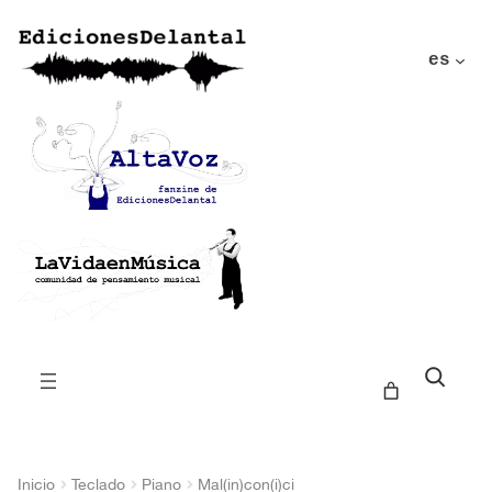
es
Buscar
Inicio
Teclado
Piano
Mal(in)con(i)ci