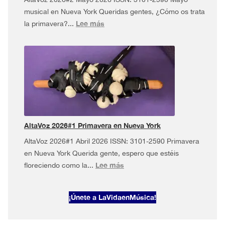
musical en Nueva York Queridas gentes, ¿Cómo os trata
:
Lee más
la primavera?...
AltaVoz
2026#2
·
Mayo
musical
en
Nueva
York
AltaVoz 2026#1 Primavera en Nueva York
AltaVoz 2026#1 Abril 2026 ISSN: 3101-2590 Primavera
en Nueva York Querida gente, espero que estéis
:
Lee más
floreciendo como la...
AltaVoz
2026#1
¡Únete a LaVidaenMúsica!
Primavera
en
Nueva