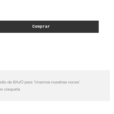
de
flecha
arriba/abajo
para
aumentar
Comprar
o
disminuir
el
volumen.
dio de BAJO para 'Unamos nuestras voces'
on claqueta