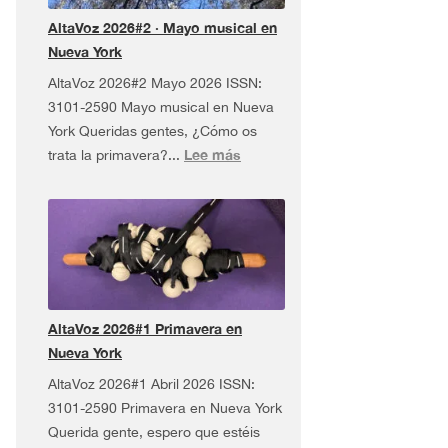
Tour
AltaVoz 2026#2 · Mayo musical en
¡y
Nueva York
más!
AltaVoz 2026#2 Mayo 2026 ISSN:
3101-2590 Mayo musical en Nueva
York Queridas gentes, ¿Cómo os
:
Lee más
trata la primavera?...
AltaVoz
2026#2
·
Mayo
musical
en
Nueva
AltaVoz 2026#1 Primavera en
York
Nueva York
AltaVoz 2026#1 Abril 2026 ISSN:
3101-2590 Primavera en Nueva York
Querida gente, espero que estéis