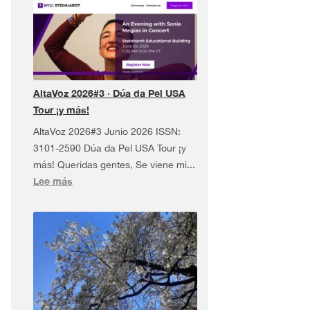
AltaVoz 2026#3 · Dúa da Pel USA
Tour ¡y más!
AltaVoz 2026#3 Junio 2026 ISSN:
3101-2590 Dúa da Pel USA Tour ¡y
más! Queridas gentes, Se viene mi...
:
Lee más
AltaVoz
2026#3
·
Dúa
da
Pel
USA