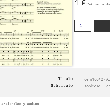
1
€
IVA incluido
Audio
de
BAJO
(mp3)
ddp11#2v2
cantidad
Título
osm100#2 · Au
Subtítulo
sonido MIDI c
Partichelas y audios