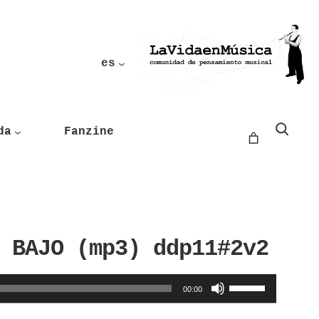
es
Buscar
da
Fanzine
 BAJO (mp3) ddp11#2v2
Utiliza
00:00
las
teclas