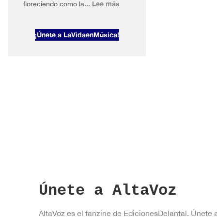
:
Lee más
floreciendo como la...
AltaVoz
2026#1
¡Únete a LaVidaenMúsica!
Primavera
en
Nueva
York
Únete a AltaVoz
AltaVoz es el fanzine de EdicionesDelantal. Únete 