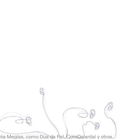
onia Megías, como Dúa da Pel, CoroDelantal y otros.