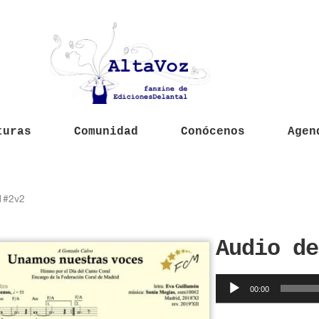
turas
Comunidad
Conócenos
Agen
1#2v2
Audio de
Reproductor
00:00
de
audio