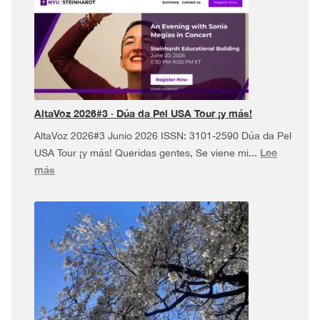
AltaVoz 2026#3 · Dúa da Pel USA Tour ¡y más!
AltaVoz 2026#3 Junio 2026 ISSN: 3101-2590 Dúa da Pel
Lee
USA Tour ¡y más! Queridas gentes, Se viene mi...
:
más
AltaVoz
2026#3
·
Dúa
da
Pel
USA
Tour