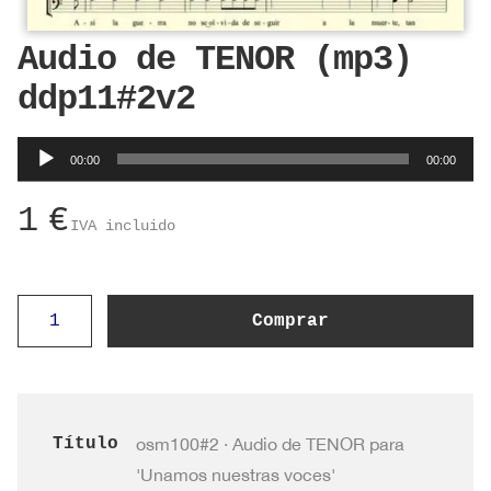
Audio de TENOR (mp3)
ddp11#2v2
Reproductor
00:00
00:00
de
audio
1
€
IVA incluido
Audio
Comprar
de
TENOR
(mp3)
ddp11#2v2
Título
osm100#2 · Audio de TENOR para
cantidad
'Unamos nuestras voces'