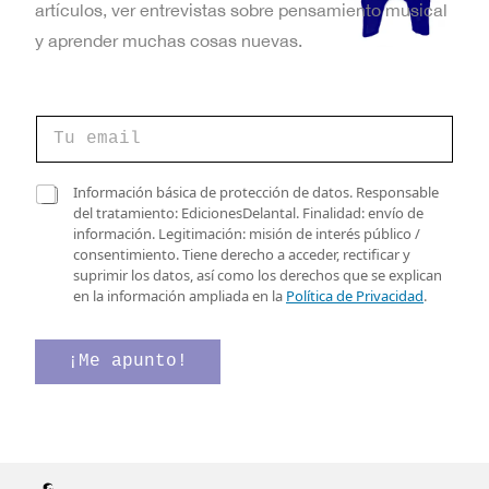
artículos, ver entrevistas sobre pensamiento musical
y aprender muchas cosas nuevas.
C
o
r
r
C
C
Información básica de protección de datos. Responsable
e
a
a
del tratamiento: EdicionesDelantal. Finalidad: envío de
o
s
s
información. Legitimación: misión de interés público /
e
i
i
consentimiento. Tiene derecho a acceder, rectificar y
l
l
l
suprimir los datos, así como los derechos que se explican
e
l
l
en la información ampliada en la
Política de Privacidad
.
c
a
a
t
s
s
r
*
d
¡Me apunto!
ó
v
e
n
e
v
i
r
e
c
i
r
o
f
i
*
i
f