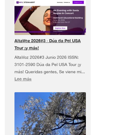
AltaVoz 2026#3 · Dúa da Pel USA
Tour ¡y más!
AltaVoz 2026#3 Junio 2026 ISSN:
3101-2590 Dúa da Pel USA Tour ¡y
más! Queridas gentes, Se viene mi...
:
Lee más
AltaVoz
2026#3
·
Dúa
da
Pel
USA