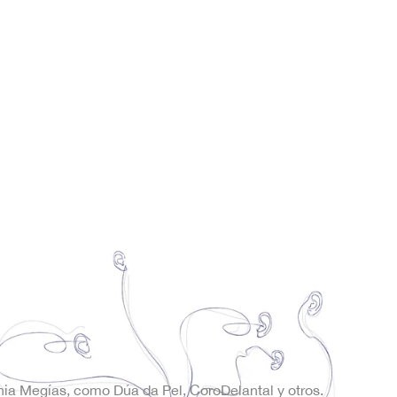
onia Megías, como Dúa da Pel, CoroDelantal y otros.