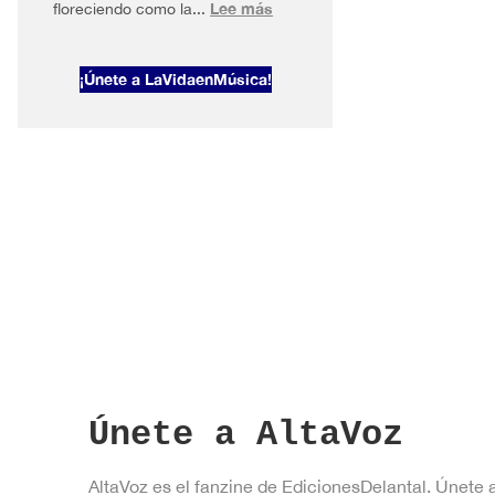
:
Lee más
floreciendo como la...
AltaVoz
2026#1
¡Únete a LaVidaenMúsica!
Primavera
en
Nueva
York
Únete a AltaVoz
AltaVoz es el fanzine de EdicionesDelantal. Únete 