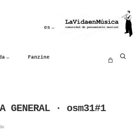
es
Buscar
da
Fanzine
A GENERAL · osm31#1
do