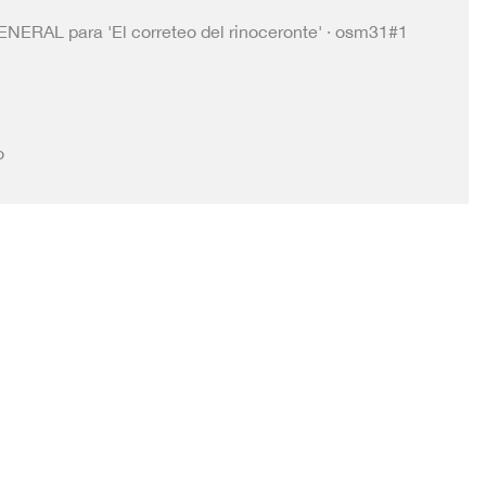
ERAL para 'El correteo del rinoceronte' · osm31#1
o