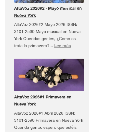
Tour
AltaVoz 2026#2 · Mayo musical en
¡y
Nueva York
más!
AltaVoz 2026#2 Mayo 2026 ISSN:
3101-2590 Mayo musical en Nueva
York Queridas gentes, ¿Cómo os
:
Lee más
trata la primavera?...
AltaVoz
2026#2
·
Mayo
musical
en
Nueva
AltaVoz 2026#1 Primavera en
York
Nueva York
AltaVoz 2026#1 Abril 2026 ISSN:
3101-2590 Primavera en Nueva York
Querida gente, espero que estéis