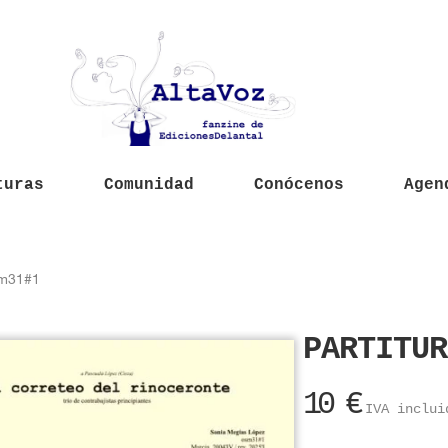
turas
Comunidad
Conócenos
Agen
sm31#1
PARTITUR
10
€
IVA inclui