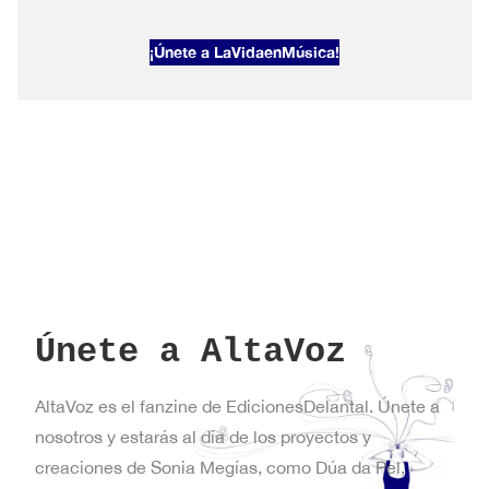
AltaVoz
2026#1
¡Únete a LaVidaenMúsica!
Primavera
en
Nueva
York
Únete a AltaVoz
AltaVoz es el fanzine de EdicionesDelantal. Únete a
nosotros y estarás al día de los proyectos y
creaciones de Sonia Megías, como Dúa da Pel,