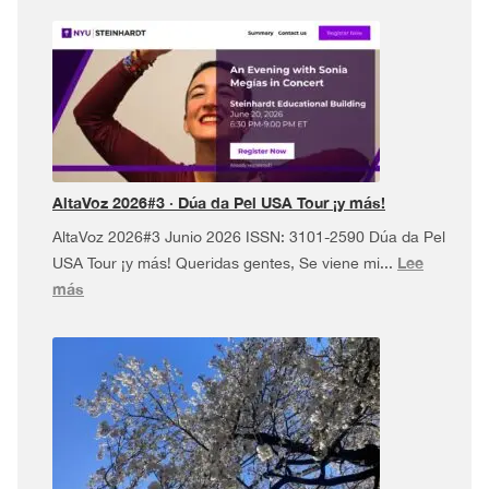
AltaVoz 2026#3 · Dúa da Pel USA Tour ¡y más!
AltaVoz 2026#3 Junio 2026 ISSN: 3101-2590 Dúa da Pel
Lee
USA Tour ¡y más! Queridas gentes, Se viene mi...
:
más
AltaVoz
2026#3
·
Dúa
da
Pel
USA