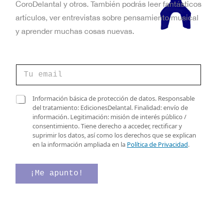
CoroDelantal y otros. También podrás leer fantásticos
artículos, ver entrevistas sobre pensamiento musical
y aprender muchas cosas nuevas.
v
C
e
o
r
r
i
r
C
f
Información básica de protección de datos. Responsable
e
a
i
del tratamiento: EdicionesDelantal. Finalidad: envío de
o
s
c
información. Legitimación: misión de interés público /
e
i
a
consentimiento. Tiene derecho a acceder, rectificar y
l
l
c
suprimir los datos, así como los derechos que se explican
e
l
i
en la información ampliada en la
Política de Privacidad
.
c
a
ó
t
s
n
r
d
C
¡Me apunto!
ó
e
o
n
v
r
i
e
r
c
r
e
o