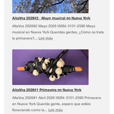
Tour
¡y
más!
AltaVoz 2026#2 · Mayo musical en Nueva York
AltaVoz 2026#2 Mayo 2026 ISSN: 3101-2590 Mayo
musical en Nueva York Queridas gentes, ¿Cómo os trata
:
Lee más
la primavera?...
AltaVoz
2026#2
·
Mayo
musical
en
Nueva
York
AltaVoz 2026#1 Primavera en Nueva York
AltaVoz 2026#1 Abril 2026 ISSN: 3101-2590 Primavera
en Nueva York Querida gente, espero que estéis
:
Lee más
floreciendo como la...