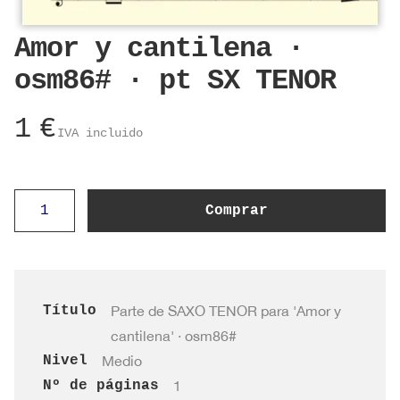
Amor y cantilena ·
osm86# · pt SX TENOR
1
€
IVA incluido
Amor
Comprar
y
cantilena
·
osm86#
Título
Parte de SAXO TENOR para 'Amor y
·
cantilena' · osm86#
pt
Nivel
Medio
SX
Nº de páginas
1