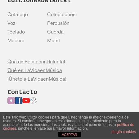
EdicionesDelantal
Catálogo
Colecciones
Voz
Percusión
Teclado
Cuerda
Madera
Metal
Qué es EdicionesDelantal
Qué es LaVidaenMúsica
¡Únete a LaVidaenMúsica!
Contacto
Este sitio web utiliza cookies para que usted tenga la mejor experiencia de
usuario. Si continúa navegando está dando su consentimiento para la
Entrar en mi cuenta
Política de privacidad
aceptación de las mencionadas cookies y la aceptación de nuestra
política de
cookies
, pinche el enlace para mayor información.
Política de cookies
Aviso legal
plugin cookies
ACEPTAR