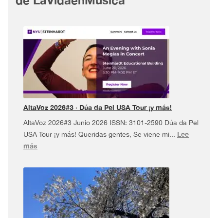
AltaVoz 2026#3 · Dúa da Pel USA Tour ¡y más!
AltaVoz 2026#3 Junio 2026 ISSN: 3101-2590 Dúa da Pel
Lee
USA Tour ¡y más! Queridas gentes, Se viene mi...
:
más
AltaVoz
2026#3
·
Dúa
da
Pel