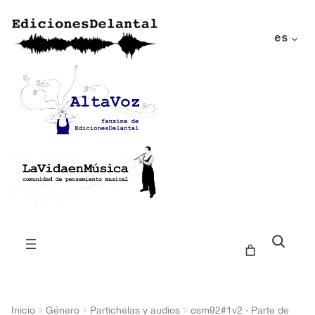
es
Buscar
Inicio
Género
Partichelas y audios
osm92#1v2 · Parte de