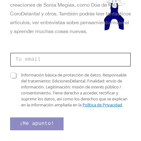
creaciones de Sonia Megías, como Dúa da Pel,
CoroDelantal y otros. También podrás leer fantásticos
artículos, ver entrevistas sobre pensamiento musical
y aprender muchas cosas nuevas.
*
C
*
o
*
r
r
C
Información básica de protección de datos. Responsable
e
a
del tratamiento: EdicionesDelantal. Finalidad: envío de
o
s
información. Legitimación: misión de interés público /
e
i
consentimiento. Tiene derecho a acceder, rectificar y
l
l
suprimir los datos, así como los derechos que se explican
e
l
en la información ampliada en la
Política de Privacidad
.
c
a
t
s
r
d
¡Me apunto!
ó
e
n
v
i
e