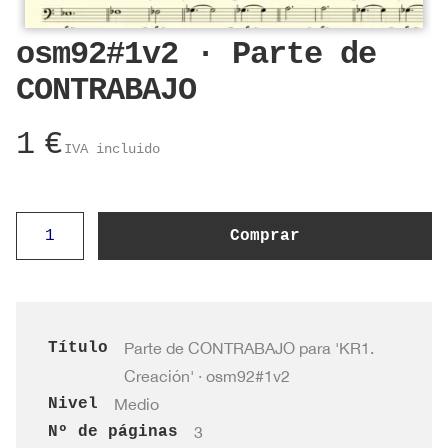
osm92#1v2 · Parte de
CONTRABAJO
1
€
IVA incluido
osm92#1v2
Comprar
·
Parte
de
CONTRABAJO
Título
Parte de CONTRABAJO para 'KR1.
cantidad
Creación' · osm92#1v2
Nivel
Medio
Nº de páginas
3