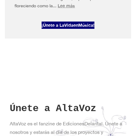
:
Lee más
floreciendo como la...
AltaVoz
2026#1
¡Únete a LaVidaenMúsica!
Primavera
en
Nueva
York
Únete a AltaVoz
AltaVoz es el fanzine de EdicionesDelantal. Únete a
nosotros y estarás al día de los proyectos y