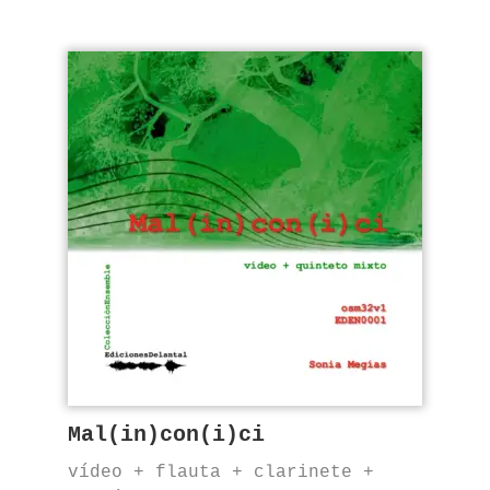
Mal(in)con(i)ci
vídeo + flauta + clarinete +