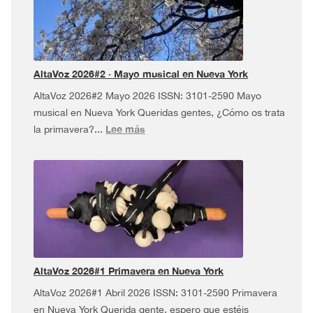
USA
Tour
¡y
más!
AltaVoz 2026#2 · Mayo musical en Nueva York
AltaVoz 2026#2 Mayo 2026 ISSN: 3101-2590 Mayo
musical en Nueva York Queridas gentes, ¿Cómo os trata
:
Lee más
la primavera?...
AltaVoz
2026#2
·
Mayo
musical
en
Nueva
York
AltaVoz 2026#1 Primavera en Nueva York
AltaVoz 2026#1 Abril 2026 ISSN: 3101-2590 Primavera
en Nueva York Querida gente, espero que estéis