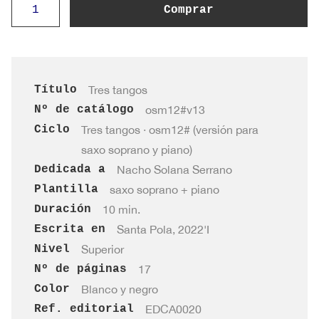
Tres
Comprar
tangos
(saxo
soprano)
cantidad
Título
Tres tangos
Nº de catálogo
osm12#v13
Ciclo
Tres tangos · osm12# (versión para
saxo soprano y piano)
Dedicada a
Nacho Solana Serrano
Plantilla
saxo soprano + piano
Duración
10 min.
Escrita en
Santa Pola, 2022'I
Nivel
Superior
Nº de páginas
17
Color
Blanco y negro
Ref. editorial
EDCA0020