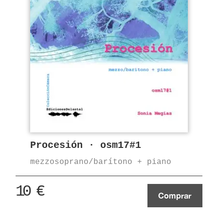
Procesión · osm17#1
mezzosoprano/barítono + piano
10
€
Comprar