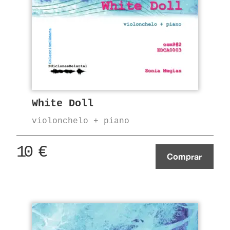
White Doll
violonchelo + piano
10
€
Comprar