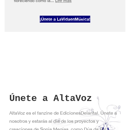
:
Lee más
floreciendo como la...
AltaVoz
2026#1
¡Únete a LaVidaenMúsica!
Primavera
en
Nueva
York
Únete a AltaVoz
AltaVoz es el fanzine de EdicionesDelantal. Únete a
nosotros y estarás al día de los proyectos y
creaciones de Sonia Megías, como Dúa da Pel,