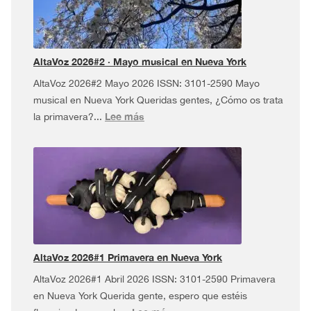
USA
Tour
¡y
más!
AltaVoz 2026#2 · Mayo musical en Nueva York
AltaVoz 2026#2 Mayo 2026 ISSN: 3101-2590 Mayo
musical en Nueva York Queridas gentes, ¿Cómo os trata
:
Lee más
la primavera?...
AltaVoz
2026#2
·
Mayo
musical
en
Nueva
York
AltaVoz 2026#1 Primavera en Nueva York
AltaVoz 2026#1 Abril 2026 ISSN: 3101-2590 Primavera
en Nueva York Querida gente, espero que estéis