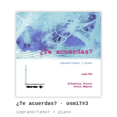
¿Te acuerdas? · osm17#3
soprano/tenor + piano