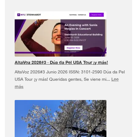
AltaVoz 2026#3 · Dúa da Pel USA Tour ¡y más!
AltaVoz 2026#3 Junio 2026 ISSN: 3101-2590 Dúa da Pel
Lee
USA Tour ¡y más! Queridas gentes, Se viene mi...
:
más
AltaVoz
2026#3
·
Dúa
da
Pel