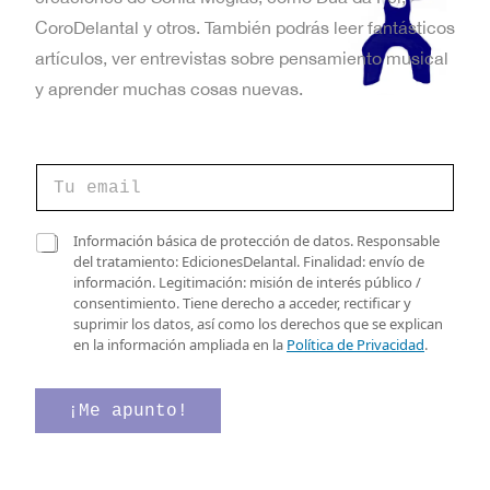
CoroDelantal y otros. También podrás leer fantásticos
artículos, ver entrevistas sobre pensamiento musical
y aprender muchas cosas nuevas.
C
o
r
r
C
C
Información básica de protección de datos. Responsable
e
o
a
del tratamiento: EdicionesDelantal. Finalidad: envío de
o
r
s
información. Legitimación: misión de interés público /
e
r
i
consentimiento. Tiene derecho a acceder, rectificar y
l
e
l
suprimir los datos, así como los derechos que se explican
e
o
l
en la información ampliada en la
Política de Privacidad
.
c
C
a
t
a
s
r
s
d
¡Me apunto!
ó
i
e
n
l
v
i
l
e
c
a
r