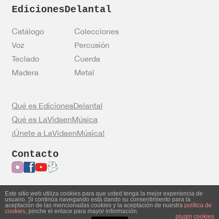
EdicionesDelantal
Catálogo
Colecciones
Voz
Percusión
Teclado
Cuerda
Madera
Metal
Qué es EdicionesDelantal
Qué es LaVidaenMúsica
¡Únete a LaVidaenMúsica!
Contacto
Este sitio web utiliza cookies para que usted tenga la mejor experiencia de
usuario. Si continúa navegando está dando su consentimiento para la
Entrar en mi cuenta
Política de privacidad
aceptación de las mencionadas cookies y la aceptación de nuestra
política de
cookies
, pinche el enlace para mayor información.
Política de cookies
Aviso legal
plugin cookies