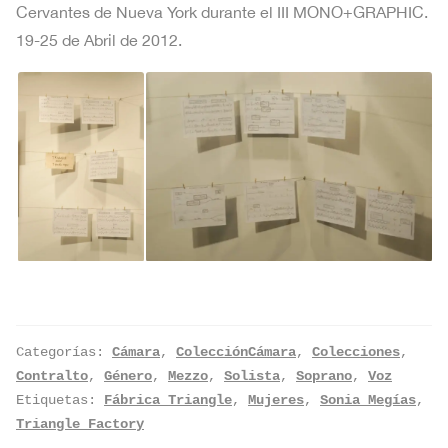
Cervantes de Nueva York durante el III MONO+GRAPHIC.
19-25 de Abril de 2012.
Categorías:
Cámara
,
ColecciónCámara
,
Colecciones
,
Contralto
,
Género
,
Mezzo
,
Solista
,
Soprano
,
Voz
Etiquetas:
Fábrica Triangle
,
Mujeres
,
Sonia Megías
,
Triangle Factory