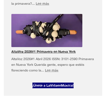
:
Lee más
la primavera?...
AltaVoz
2026#2
·
Mayo
musical
en
Nueva
York
AltaVoz 2026#1 Primavera en Nueva York
AltaVoz 2026#1 Abril 2026 ISSN: 3101-2590 Primavera
en Nueva York Querida gente, espero que estéis
:
Lee más
floreciendo como la...
AltaVoz
2026#1
¡Únete a LaVidaenMúsica!
Primavera
en
Nueva
York