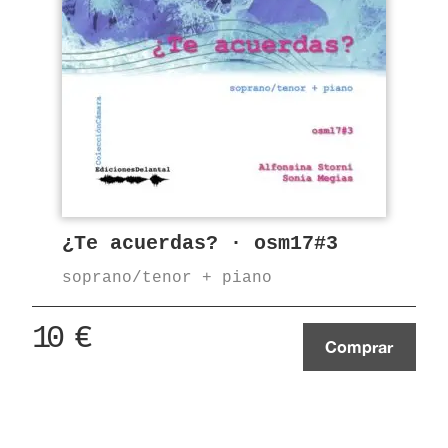
¿Te acuerdas? · osm17#3
soprano/tenor + piano
10
€
Comprar