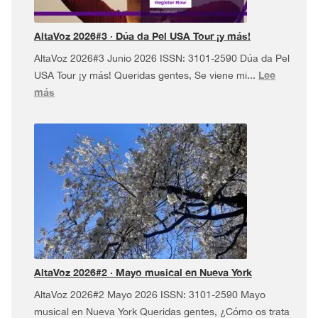
AltaVoz 2026#3 · Dúa da Pel USA Tour ¡y más!
AltaVoz 2026#3 Junio 2026 ISSN: 3101-2590 Dúa da Pel
Lee
USA Tour ¡y más! Queridas gentes, Se viene mi...
:
más
AltaVoz
2026#3
·
Dúa
da
Pel
USA
Tour
¡y
más!
AltaVoz 2026#2 · Mayo musical en Nueva York
AltaVoz 2026#2 Mayo 2026 ISSN: 3101-2590 Mayo
musical en Nueva York Queridas gentes, ¿Cómo os trata