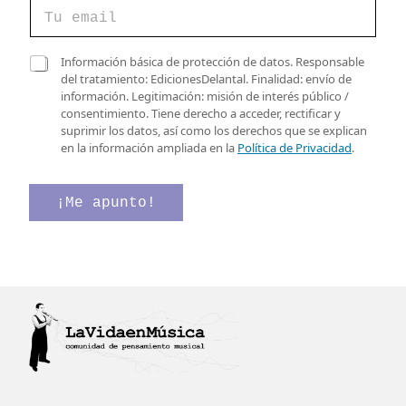
C
e
o
r
r
i
r
C
f
Información básica de protección de datos. Responsable
e
a
i
del tratamiento: EdicionesDelantal. Finalidad: envío de
o
s
c
información. Legitimación: misión de interés público /
e
i
a
consentimiento. Tiene derecho a acceder, rectificar y
l
l
c
suprimir los datos, así como los derechos que se explican
e
l
i
en la información ampliada en la
Política de Privacidad
.
c
a
ó
t
s
n
r
d
v
¡Me apunto!
ó
e
e
n
v
r
i
e
i
c
r
f
o
i
i
*
f
c
i
a
c
c
a
i
c
ó
i
n
ó