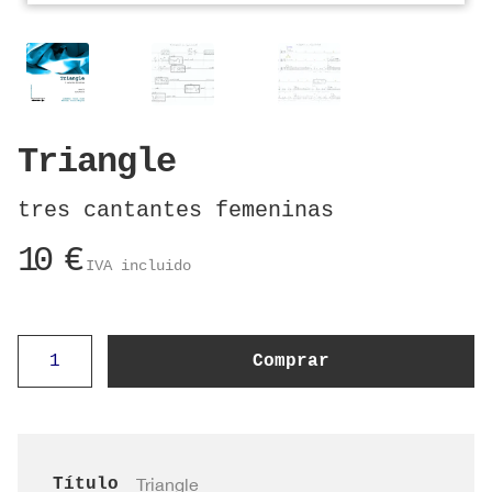
Triangle
tres cantantes femeninas
10
€
IVA incluido
Triangle
Comprar
cantidad
Título
Triangle