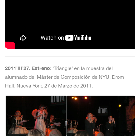
2011’III’27. Estreno
: ‘Triangle’ en la muestra del
alumnado del Máster de Composición de NYU. Drom
Hall, Nueva York. 27 de Marzo de 2011.