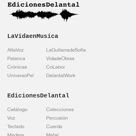
C
n
a
*
s
i
l
l
a
LaVidaenMusica
s
AltaVoz
LaGuitarradeSofía
Palanca
VidadeObras
Crónicas
CoLabor
UniversoPel
DelantalWork
EdicionesDelantal
Catálogo
Colecciones
Voz
Percusión
Teclado
Cuerda
Madera
Metal