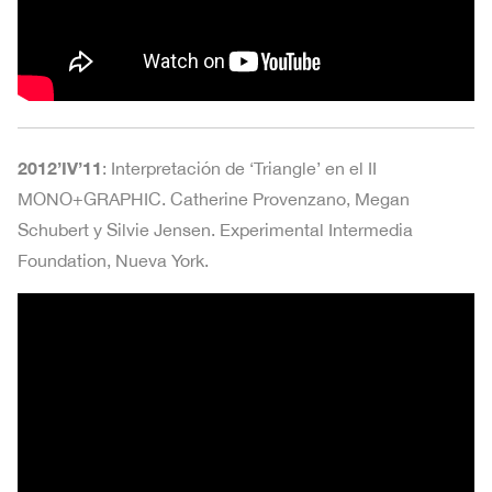
2012’IV’11
: Interpretación de ‘Triangle’ en el II
MONO+GRAPHIC. Catherine Provenzano, Megan
Schubert y Silvie Jensen. Experimental Intermedia
Foundation, Nueva York.