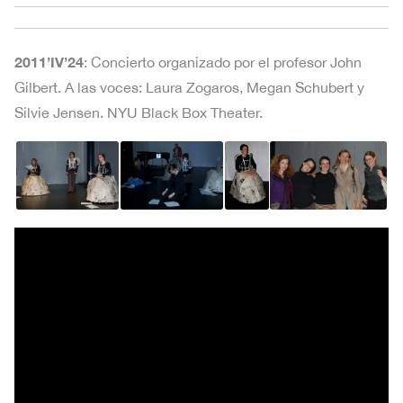
2011’IV’24
: Concierto organizado por el profesor John
Gilbert. A las voces: Laura Zogaros, Megan Schubert y
Silvie Jensen. NYU Black Box Theater.