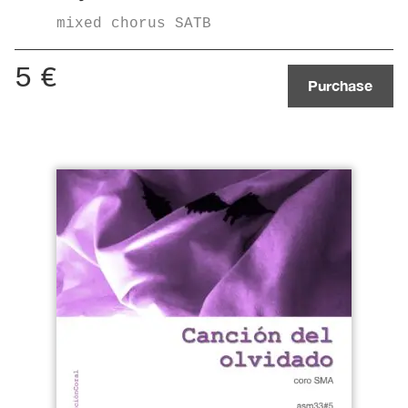
mixed chorus SATB
5
€
Purchase