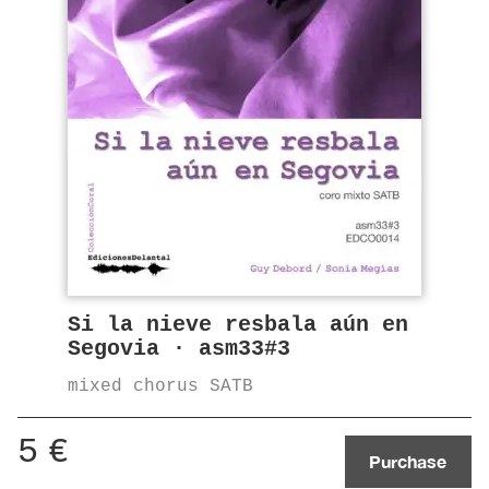
Si la nieve resbala aún en
Segovia · asm33#3
mixed chorus SATB
5
€
Purchase