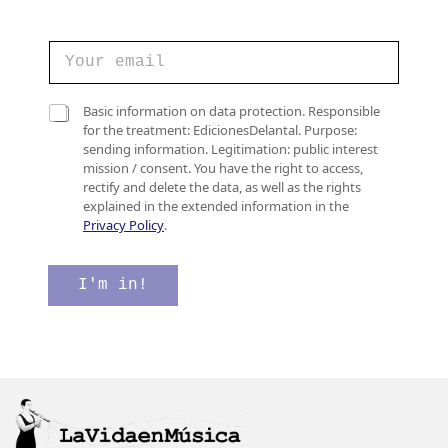
C
C
o
o
r
r
r
r
C
e
Basic information on data protection. Responsible
e
a
o
for the treatment: EdicionesDelantal. Purpose:
o
s
d
sending information. Legitimation: public interest
e
i
e
mission / consent. You have the right to access,
l
l
d
rectify and delete the data, as well as the rights
e
l
e
explained in the extended information in the
c
a
Privacy Policy
.
t
s
r
d
ó
e
I'm in!
n
v
i
e
c
r
o
i
*
f
i
c
a