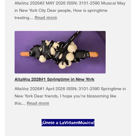
AltaVoz 2026#2 MAY 2026 ISSN: 3101-2590 Musical May
in New York City Dear people, How is springtime
:
Read more
treating…
AltaVoz
2026#2
·
Musical
May
in
New
York
AltaVoz 2026#1 Springtime in New York
AltaVoz 2026#1 April 2026 ISSN: 3101-2590 Springtime in
New York Dear friends, I hope you’re blossoming like
:
Read more
this…
AltaVoz
2026#1
¡Únete a LaVidaenMúsica!
Springtime
in