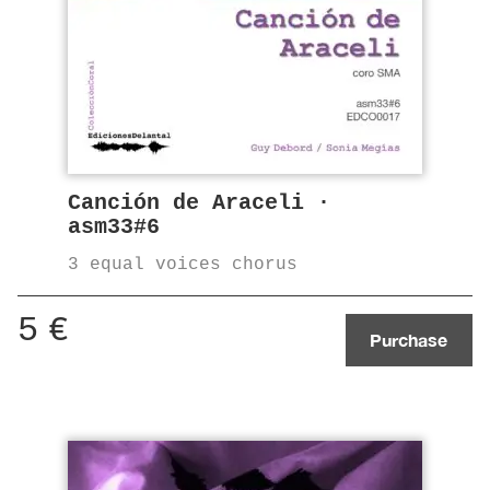
Canción de Araceli ·
asm33#6
3 equal voices chorus
5
€
Purchase