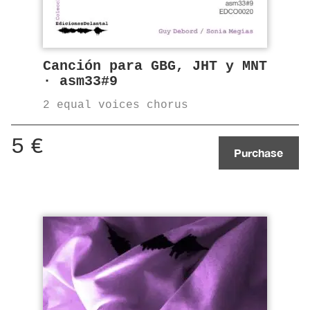
Canción para GBG, JHT y MNT
· asm33#9
2 equal voices chorus
5
€
Purchase