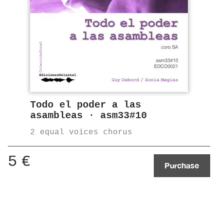
Todo el poder a las
asambleas · asm33#10
2 equal voices chorus
5
€
Purchase