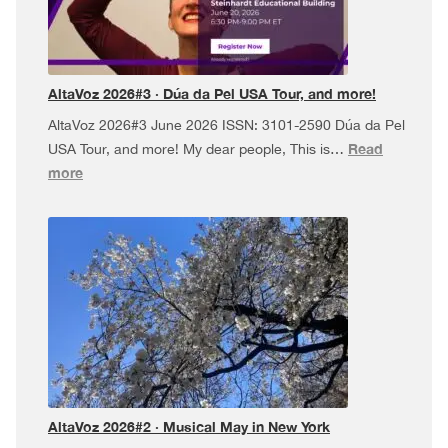
AltaVoz 2026#3 · Dúa da Pel USA Tour, and more!
AltaVoz 2026#3 June 2026 ISSN: 3101-2590 Dúa da Pel
Read
USA Tour, and more! My dear people, This is…
:
more
AltaVoz
2026#3
·
Dúa
da
Pel
USA
Tour,
and
more!
AltaVoz 2026#2 · Musical May in New York