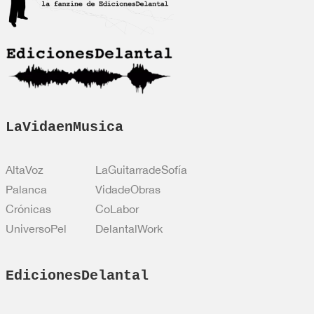
c
i
ó
n
*
LaVidaenMusica
AltaVoz
LaGuitarradeSofía
Palanca
VidadeObras
Crónicas
CoLabor
UniversoPel
DelantalWork
EdicionesDelantal