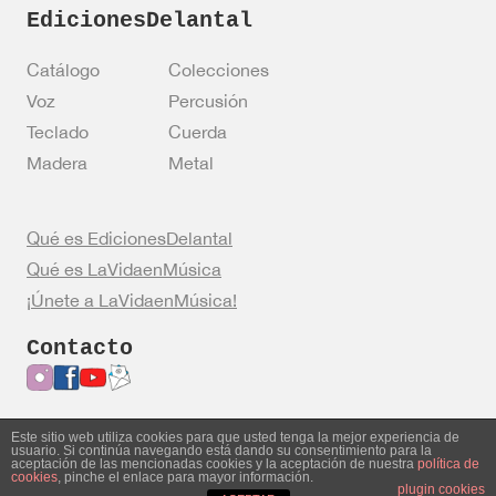
EdicionesDelantal
Catálogo
Colecciones
Voz
Percusión
Teclado
Cuerda
Madera
Metal
Qué es EdicionesDelantal
Qué es LaVidaenMúsica
¡Únete a LaVidaenMúsica!
Contacto
Este sitio web utiliza cookies para que usted tenga la mejor experiencia de
usuario. Si continúa navegando está dando su consentimiento para la
Entrar en mi cuenta
Política de privacidad
aceptación de las mencionadas cookies y la aceptación de nuestra
política de
cookies
, pinche el enlace para mayor información.
Política de cookies
Aviso legal
plugin cookies