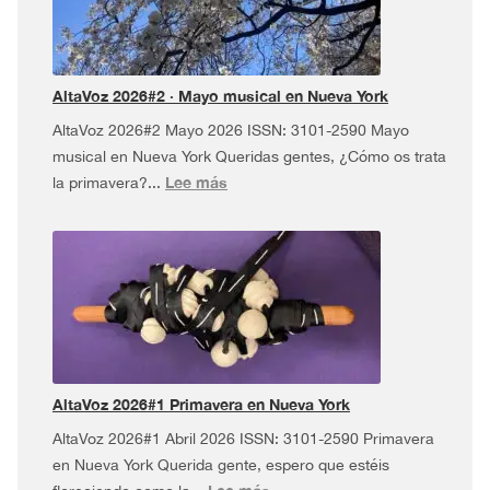
USA
Tour
¡y
más!
AltaVoz 2026#2 · Mayo musical en Nueva York
AltaVoz 2026#2 Mayo 2026 ISSN: 3101-2590 Mayo
musical en Nueva York Queridas gentes, ¿Cómo os trata
:
Lee más
la primavera?...
AltaVoz
2026#2
·
Mayo
musical
en
Nueva
York
AltaVoz 2026#1 Primavera en Nueva York
AltaVoz 2026#1 Abril 2026 ISSN: 3101-2590 Primavera
en Nueva York Querida gente, espero que estéis
: