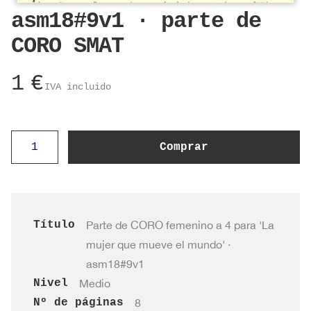
asm18#9v1 · parte de
CORO SMAT
1
€
IVA incluido
asm18#9v1
Comprar
·
parte
de
CORO
Título
Parte de CORO femenino a 4 para 'La
SMAT
mujer que mueve el mundo' ·
cantidad
asm18#9v1
Nivel
Medio
Nº de páginas
8