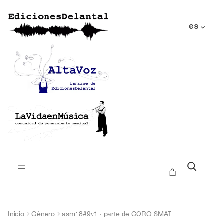
es
Buscar
Inicio
Género
asm18#9v1 · parte de CORO SMAT