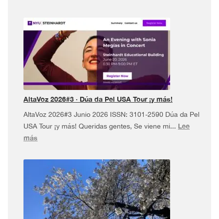
AltaVoz 2026#3 · Dúa da Pel USA Tour ¡y más!
AltaVoz 2026#3 Junio 2026 ISSN: 3101-2590 Dúa da Pel
Lee
USA Tour ¡y más! Queridas gentes, Se viene mi...
:
más
AltaVoz
2026#3
·
Dúa
da
Pel