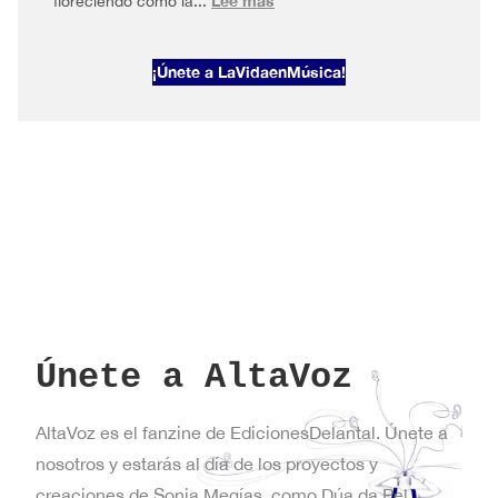
Lee más
floreciendo como la...
AltaVoz
2026#1
¡Únete a LaVidaenMúsica!
Primavera
en
Nueva
York
Únete a AltaVoz
AltaVoz es el fanzine de EdicionesDelantal. Únete a
nosotros y estarás al día de los proyectos y
creaciones de Sonia Megías, como Dúa da Pel,