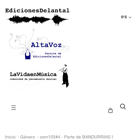
es
Buscar
Inicio
Género
osm105#4 · Parte de BANDURRIAS I