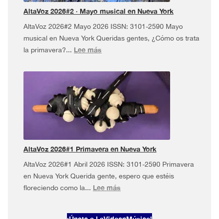
más!
AltaVoz 2026#2 · Mayo musical en Nueva York
AltaVoz 2026#2 Mayo 2026 ISSN: 3101-2590 Mayo
musical en Nueva York Queridas gentes, ¿Cómo os trata
:
Lee más
la primavera?...
AltaVoz
2026#2
·
Mayo
musical
en
Nueva
York
AltaVoz 2026#1 Primavera en Nueva York
AltaVoz 2026#1 Abril 2026 ISSN: 3101-2590 Primavera
en Nueva York Querida gente, espero que estéis
:
Lee más
floreciendo como la...
AltaVoz
2026#1
¡Únete a LaVidaenMúsica!