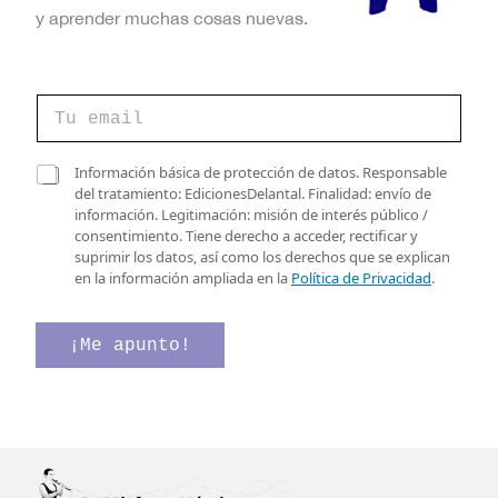
y aprender muchas cosas nuevas.
v
C
e
o
r
r
i
r
C
f
Información básica de protección de datos. Responsable
e
a
i
del tratamiento: EdicionesDelantal. Finalidad: envío de
o
s
c
información. Legitimación: misión de interés público /
e
i
a
consentimiento. Tiene derecho a acceder, rectificar y
l
l
c
suprimir los datos, así como los derechos que se explican
e
l
i
en la información ampliada en la
Política de Privacidad
.
c
a
ó
t
s
n
r
d
C
¡Me apunto!
ó
e
a
n
v
s
i
e
i
c
r
l
o
i
l
*
f
a
i
s