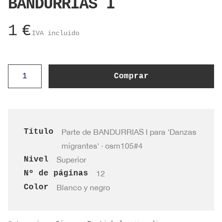
BANDURRIAS I
1
€
IVA incluido
osm105#4
Comprar
·
Parte
de
BANDURRIAS
Título
Parte de BANDURRIAS I para 'Danzas
I
migrantes' · osm105#4
cantidad
Nivel
Superior
Nº de páginas
12
Color
Blanco y negro