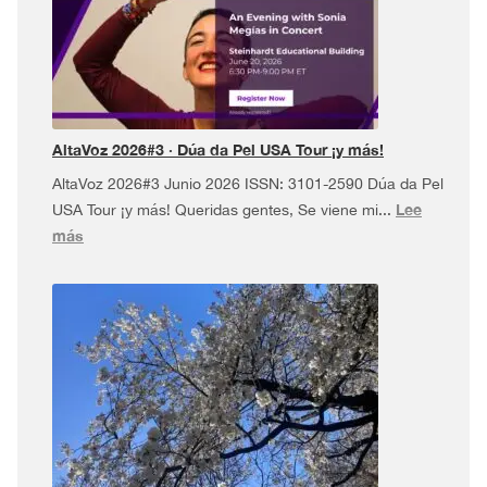
AltaVoz 2026#3 · Dúa da Pel USA Tour ¡y más!
AltaVoz 2026#3 Junio 2026 ISSN: 3101-2590 Dúa da Pel
Lee
USA Tour ¡y más! Queridas gentes, Se viene mi...
:
más
AltaVoz
2026#3
·
Dúa
da
Pel
USA
Tour
¡y