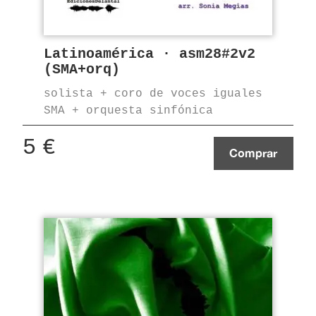
Latinoamérica · asm28#2v2
(SMA+orq)
solista + coro de voces iguales
SMA + orquesta sinfónica
5
€
Comprar