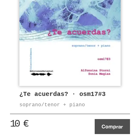
¿Te acuerdas? · osm17#3
soprano/tenor + piano
10
€
Comprar