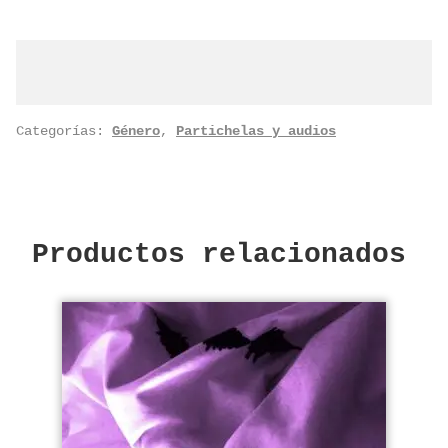
CLARINETE
·
osm32v1
cantidad
Categorías:
Género
,
Partichelas y audios
Productos relacionados