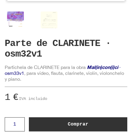
Parte de CLARINETE ·
osm32v1
Mal(in)con(i)ci
Partichela de CLARINETE para la obra
·
osm33v1
, para vídeo, flauta, clarinete, violín, violonchelo
y piano.
1
€
IVA incluido
Parte
Comprar
de