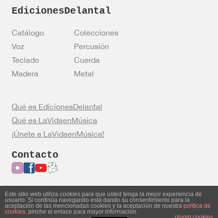
EdicionesDelantal
Catálogo
Colecciones
Voz
Percusión
Teclado
Cuerda
Madera
Metal
Qué es EdicionesDelantal
Qué es LaVidaenMúsica
¡Únete a LaVidaenMúsica!
Contacto
Este sitio web utiliza cookies para que usted tenga la mejor experiencia de
usuario. Si continúa navegando está dando su consentimiento para la
Entrar en mi cuenta
Política de privacidad
aceptación de las mencionadas cookies y la aceptación de nuestra
política de
cookies
, pinche el enlace para mayor información.
Política de cookies
Aviso legal
plugin cookies