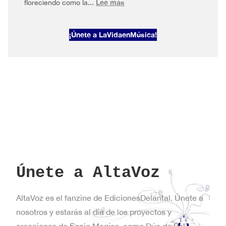
:
Lee más
floreciendo como la...
AltaVoz
2026#1
¡Únete a LaVidaenMúsica!
Primavera
en
Nueva
York
Únete a AltaVoz
AltaVoz es el fanzine de EdicionesDelantal. Únete a
nosotros y estarás al día de los proyectos y