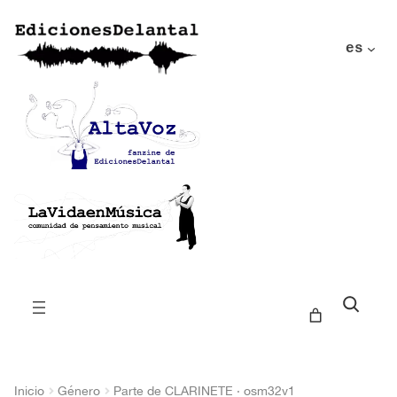
es
Buscar
Inicio
Género
Parte de CLARINETE · osm32v1