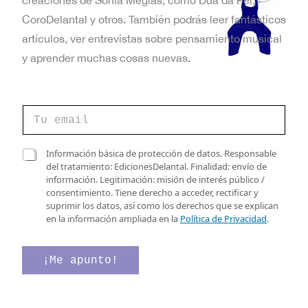
creaciones de Sonia Megías, como Dúa da Pel,
CoroDelantal y otros. También podrás leer fantásticos
artículos, ver entrevistas sobre pensamiento musical
y aprender muchas cosas nuevas.
C
o
r
r
d
C
Información básica de protección de datos. Responsable
e
e
a
del tratamiento: EdicionesDelantal. Finalidad: envío de
o
C
s
información. Legitimación: misión de interés público /
e
a
i
consentimiento. Tiene derecho a acceder, rectificar y
l
s
l
suprimir los datos, así como los derechos que se explican
e
i
l
en la información ampliada en la
Política de Privacidad
.
c
l
a
t
l
s
r
a
d
¡Me apunto!
ó
s
e
n
C
v
i
a
e
c