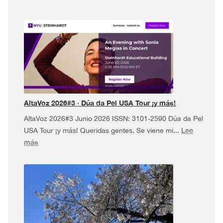
AltaVoz 2026#3 · Dúa da Pel USA Tour ¡y más!
AltaVoz 2026#3 Junio 2026 ISSN: 3101-2590 Dúa da Pel
Lee
USA Tour ¡y más! Queridas gentes, Se viene mi...
:
más
AltaVoz
2026#3
·
Dúa
da
Pel