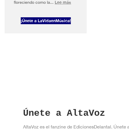
:
Lee más
floreciendo como la...
AltaVoz
2026#1
¡Únete a LaVidaenMúsica!
Primavera
en
Nueva
York
Únete a AltaVoz
AltaVoz es el fanzine de EdicionesDelantal. Únete 