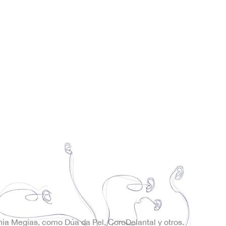
onia Megías, como Dúa da Pel, CoroDelantal y otros.