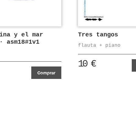
ina y el mar
Tres tangos
· asm18#1v1
flauta + piano
10
€
Comprar