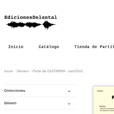
Inicio
Catálogo
Tienda de Parti
Inicio
Género
Parte de GUITARRA · osm33v2
Colecciones
Género