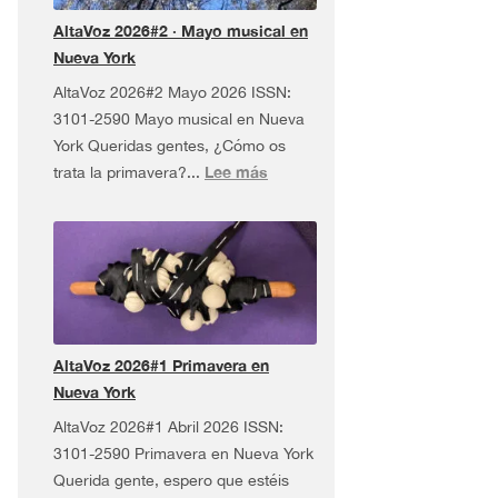
Tour
AltaVoz 2026#2 · Mayo musical en
¡y
Nueva York
más!
AltaVoz 2026#2 Mayo 2026 ISSN:
3101-2590 Mayo musical en Nueva
York Queridas gentes, ¿Cómo os
:
Lee más
trata la primavera?...
AltaVoz
2026#2
·
Mayo
musical
en
Nueva
AltaVoz 2026#1 Primavera en
York
Nueva York
AltaVoz 2026#1 Abril 2026 ISSN:
3101-2590 Primavera en Nueva York
Querida gente, espero que estéis