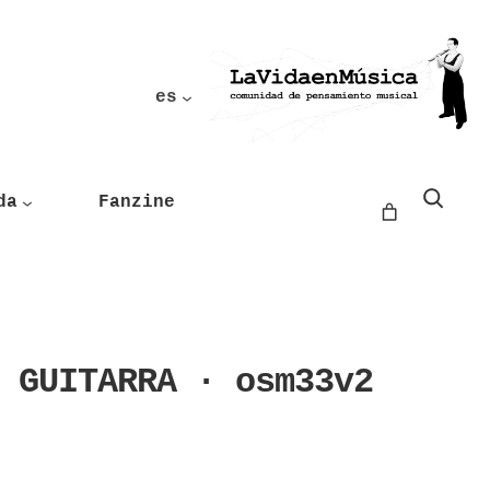
es
Buscar
da
Fanzine
 GUITARRA · osm33v2