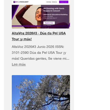
AltaVoz 2026#3 · Dúa da Pel USA
Tour ¡y más!
AltaVoz 2026#3 Junio 2026 ISSN:
3101-2590 Dúa da Pel USA Tour ¡y
más! Queridas gentes, Se viene mi...
:
Lee más
AltaVoz
2026#3
·
Dúa
da
Pel
USA