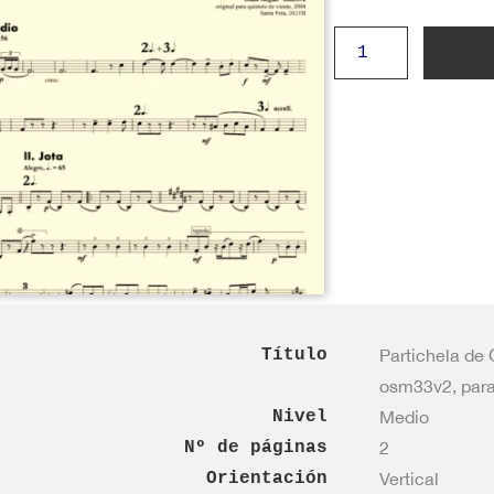
Parte
de
GUITARRA
·
osm33v2
cantidad
Título
Partichela de 
osm33v2, para 
Nivel
Medio
Nº de páginas
2
Orientación
Vertical