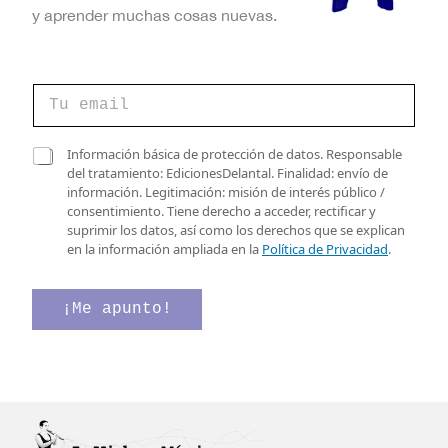
y aprender muchas cosas nuevas.
C
o
r
r
*
C
Información básica de protección de datos. Responsable
e
*
a
del tratamiento: EdicionesDelantal. Finalidad: envío de
o
d
s
información. Legitimación: misión de interés público /
e
e
i
consentimiento. Tiene derecho a acceder, rectificar y
l
l
suprimir los datos, así como los derechos que se explican
e
l
en la información ampliada en la
Política de Privacidad
.
c
a
t
s
r
d
¡Me apunto!
ó
e
n
v
i
e
c
r
o
i
*
f
i