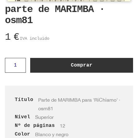
parte de MARIMBA ·
osm81
1
€
IVA incluido
parte
Comprar
de
MARIMBA
·
osm81
Título
Parte de MARIMBA para 'RiChiamo' ·
cantidad
osm81
Nivel
Superior
Nº de páginas
12
Color
Blanco y negro