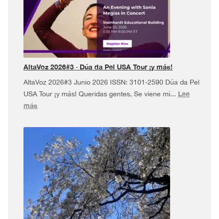
AltaVoz 2026#3 · Dúa da Pel USA Tour ¡y más!
AltaVoz 2026#3 Junio 2026 ISSN: 3101-2590 Dúa da Pel
Lee
USA Tour ¡y más! Queridas gentes, Se viene mi...
:
más
AltaVoz
2026#3
·
Dúa
da
Pel
USA
Tour
¡y