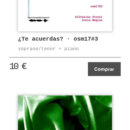
¿Te acuerdas? · osm17#3
soprano/tenor + piano
10
€
Comprar