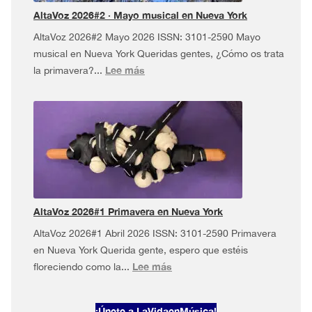
más!
AltaVoz 2026#2 · Mayo musical en Nueva York
AltaVoz 2026#2 Mayo 2026 ISSN: 3101-2590 Mayo
musical en Nueva York Queridas gentes, ¿Cómo os trata
:
Lee más
la primavera?...
AltaVoz
2026#2
·
Mayo
musical
en
Nueva
York
AltaVoz 2026#1 Primavera en Nueva York
AltaVoz 2026#1 Abril 2026 ISSN: 3101-2590 Primavera
en Nueva York Querida gente, espero que estéis
:
Lee más
floreciendo como la...
AltaVoz
2026#1
¡Únete a LaVidaenMúsica!